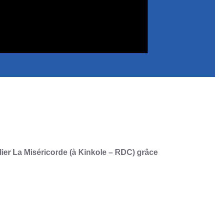
lier La Miséricorde (à Kinkole – RDC) grâce