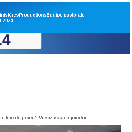
inistères
Productions
Équipe pastorale
r 2024
n lieu de prière? Venez nous rejoindre.