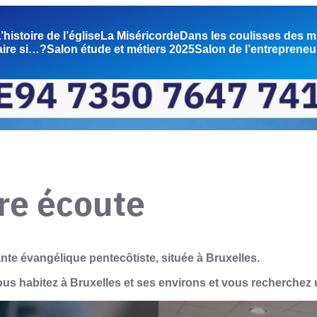
’histoire de l’église
La Miséricorde
Dans les coulisses des m
aire si…?
Salon étude et métiers 2025
Salon de l’entrepreneu
tre écoute
nte évangélique pentecôtiste, située à Bruxelles.
us habitez à Bruxelles et ses environs et vous recherchez u