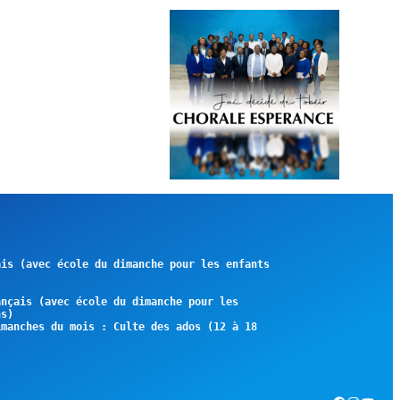
is (avec école du dimanche pour les enfants 
nçais (avec école du dimanche pour les 
s)

manches du mois : Culte des ados (12 à 18 