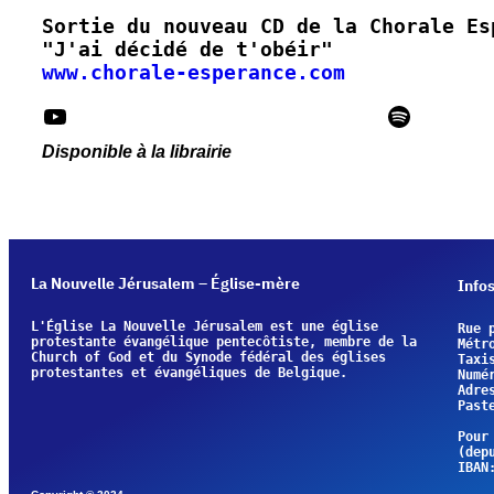
"J'ai décidé de t'obéir"
www.chorale-esperance.com
YouTube
Spotify
Disponible à la librairie
La Nouvelle Jérusalem – Église-mère
Info
L'Église La Nouvelle Jérusalem est une église 
protestante évangélique pentecôtiste, membre de la 
Métr
Church of God et du Synode fédéral des églises 
Taxi
protestantes et évangéliques de Belgique.
Numé
Past
Pour
(dep
IBAN