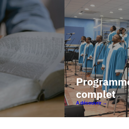
Programm
complet
A découvrir →