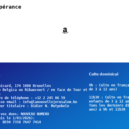
Amazon
Culte dominical
s
9h 
: Culte en frança
Rue picard, 174 1080 Bruxelles                         
de 3 à 12 ans)

o Belgica ou Ribaucourt / en face de Tour et 
s
11h30 
: Culte en fra
ro de téléphone : +32 2 245 06 59         
enfants de 3 à 12 an
Adresse email : info@lanouvellejerusalem.be            
Tous les derniers di
eur titulaire : Didier N. Mutyebele
ans) à 9h et 11h30
 vos dons: NOUVEAU NUMERO 
uis le 1/03/2026): 
: BE94 7350 7647 7414